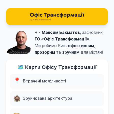
Я -
Максим Бахматов
, засновник
ГО «Офіс Трансформації»
.
Ми робимо Київ
ефективним,
прозорим
та
зручним
для містян!
🗺️ Карти Офісу Трансформації
📍
Втрачені можливості
🏚️
Зруйнована архітектура