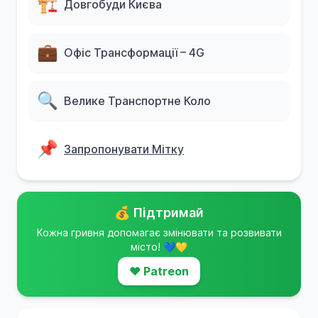
🏗️
Довгобуди Києва
💼
Офіс Трансформації – 4G
🔍
Велике Транспортне Коло
📌
Запропонувати Мітку
💰 Підтримай
Кожна гривня допомагає змінювати та розвивати
місто! 💙💛
❤️ Patreon